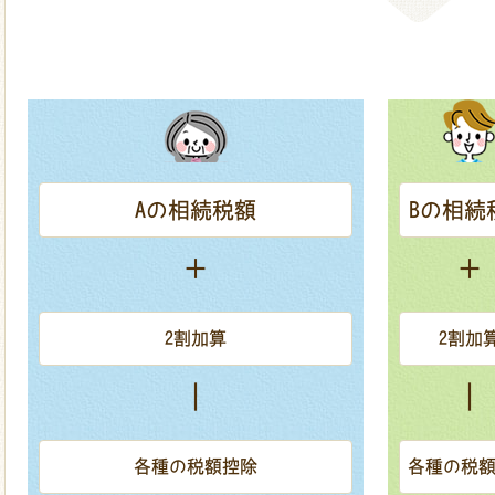
Aの相続税額
Bの相続
＋
＋
2割加算
2割加
｜
｜
各種の税額控除
各種の税