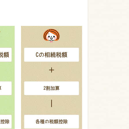
税額
Cの相続税額
＋
算
2割加算
｜
額控除
各種の税額控除