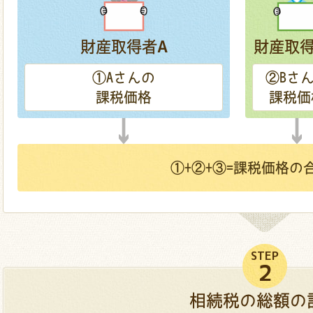
財産取得者
財産取
A
①
Aさんの
②
Bさ
課税価格
課税価
①+②+③=
課税価格の
STEP
2
相続税の総額の