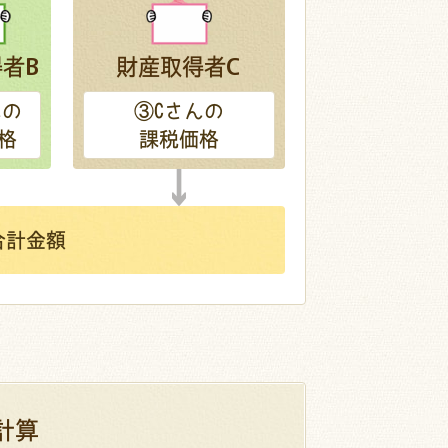
得者
財産取得者
B
C
んの
③
Cさんの
格
課税価格
合計金額
計算