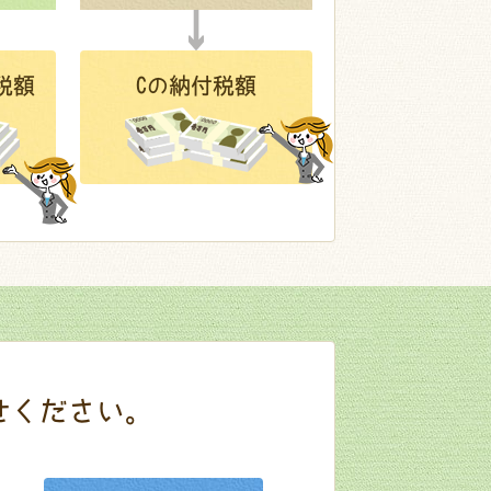
税額
Cの納付税額
せください。