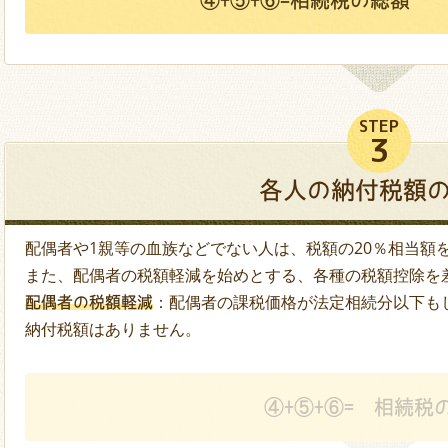
STEP
3
各人の納付税額
配偶者や1親等の血族などでない人は、税額の20％相当額
また、配偶者の税額軽減を始めとする、各種の税額控除を
：配偶者の課税価格が法定相続分以下もし
配偶者の税額軽減
納付税額はありません。
④+⑤+⑥=
相続税