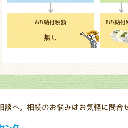
Aの納付税額
Bの納付
無し
相談へ。
相続のお悩みは
お気軽に問合