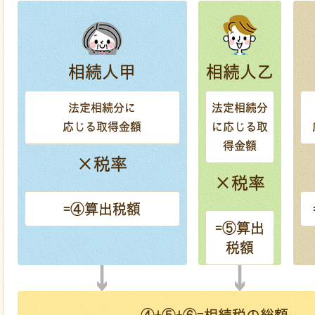
相続人甲
相続人乙
法定相続分に
法定相続分
応じる取得金額
に応じる取
得金額
×税率
×税率
=④算出税額
=⑤算出
税額
④+⑤+⑥=
相続税の総額