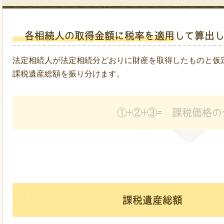
各相続人の取得金額に税率を適用
して算出
法定相続人が法定相続分どおりに財産を取得したものと仮
課税遺産総額を振り分けます。
①+②+③=
課税価格の
課税遺産総額