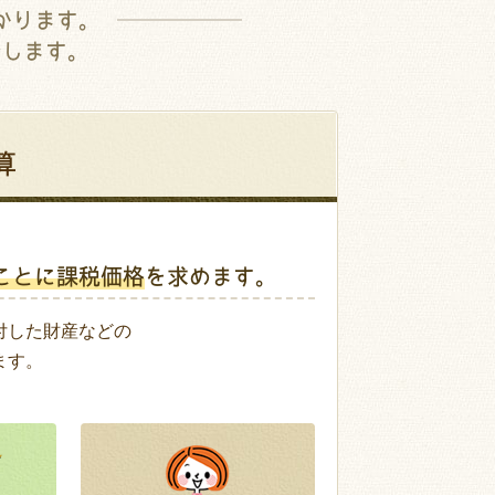
かります。
介します。
算
ことに課税価格
を求めます。
付した財産などの
ます。