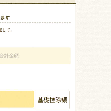
します
定して、
合計金額
基礎
控除額