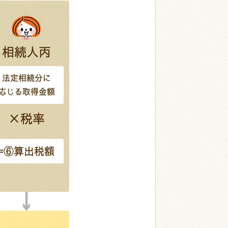
相続人丙
法定相続分に
応じる取得金額
×税率
=⑥算出税額