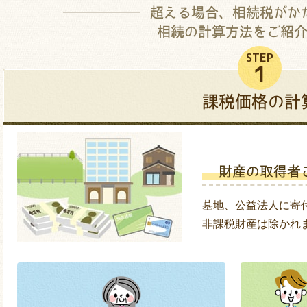
超える場合、
相続税がか
相続の計算方法を
ご紹
STEP
1
課税価格の計
財産の取得者
墓地、公益法人に寄
非課税財産は除かれ